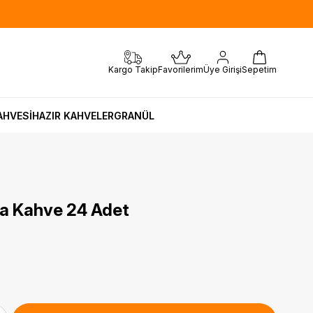
Sepetim
Favorilerim
Üye Girişi
Kargo Takip
AHVESİ
HAZIR KAHVELER
GRANÜL
da Kahve 24 Adet