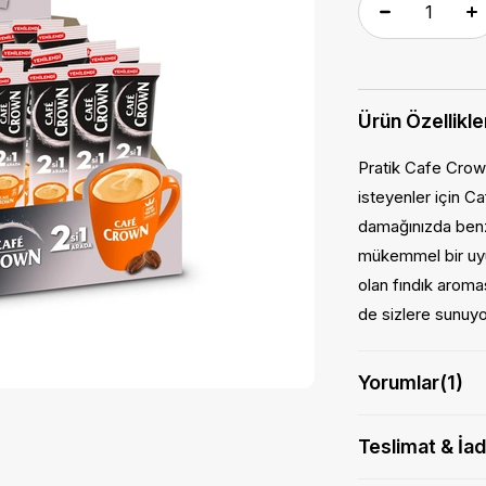
Ürün Özellikle
Pratik Cafe Crow
isteyenler için C
damağınızda benze
mükemmel bir uyu
olan fındık aroma
de sizlere sunuyo
Yorumlar
(1)
Teslimat & İa