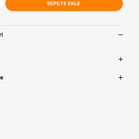
ri
de