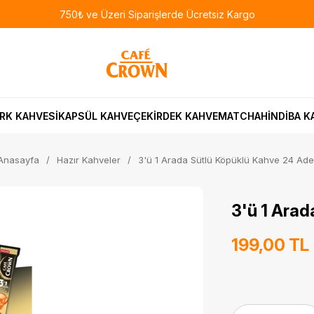
750₺ ve Üzeri Siparişlerde Ücretsiz Kargo
RK KAHVESİ
KAPSÜL KAHVE
ÇEKİRDEK KAHVE
MATCHA
HİNDİBA K
Anasayfa
Hazır Kahveler
3'ü 1 Arada Sütlü Köpüklü Kahve 24 Ade
3'ü 1 Arad
199,00 TL