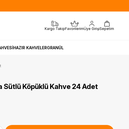
Sepetim
Favorilerim
Üye Girişi
Kargo Takip
AHVESİ
HAZIR KAHVELER
GRANÜL
t
a Sütlü Köpüklü Kahve 24 Adet